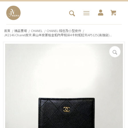
首頁
/
精品賣場
/
CHANEL
/
CHANEL-錢包及小型皮件
/
JK2146 Chanel皮夾 黑山羊皮菱格金釦內零錢袋4卡對釦短夾AP5125(高雄店)...