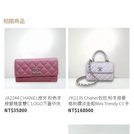
相關商品
JA2244 CHANEL皮夾 粉色羊
JK2135 Chanel包包 粉羊皮菱
皮銀彗星雙C LOGO下蓋中夾
格粉鑽淡金釦Mini Trendy CC手
AP3727 (桃園店)
提斜背包 AS4654(高雄店)
NT$
35800
NT$
168000