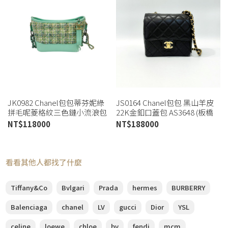
JK0982 Chanel包包蒂芬妮綠
JS0164 Chanel包包 黑山羊皮
拼毛呢菱格紋三色鏈小流浪包
22K金釦口蓋包 AS3648 (板橋
A91810 (喬萱高雄店)
店)
NT$
118000
NT$
188000
看看其他人都找了什麼
Tiffany&Co
Bvlgari
Prada
hermes
BURBERRY
Balenciaga
chanel
LV
gucci
Dior
YSL
celine
loewe
chloe
bv
fendi
mcm