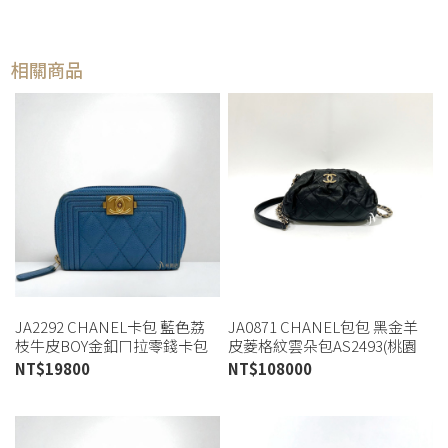
相關商品
JA2292 CHANEL卡包 藍色荔
JA0871 CHANEL包包 黑金羊
枝牛皮BOY金釦ㄇ拉零錢卡包
皮菱格紋雲朵包AS2493(桃園
(桃園店)
店)
NT$
19800
NT$
108000