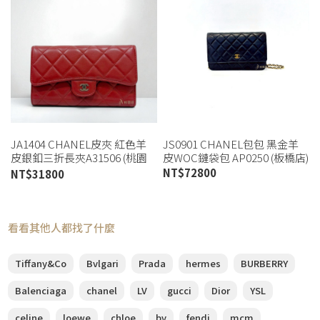
JA1404 CHANEL皮夾 紅色羊
JS0901 CHANEL包包 黑金羊
皮銀釦三折長夾A31506 (桃園
皮WOC鏈袋包 AP0250 (板橋店)
店)
NT$
72800
NT$
31800
看看其他人都找了什麼
Tiffany&Co
Bvlgari
Prada
hermes
BURBERRY
Balenciaga
chanel
LV
gucci
Dior
YSL
celine
loewe
chloe
bv
fendi
mcm