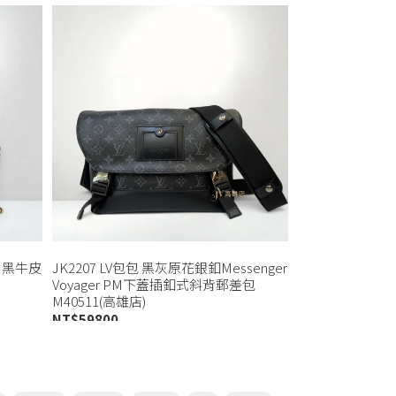
nt 黑牛皮
JK2207 LV包包 黑灰原花銀釦Messenger
Voyager PM下蓋插釦式斜背郵差包
M40511(高雄店)
NT$
59800