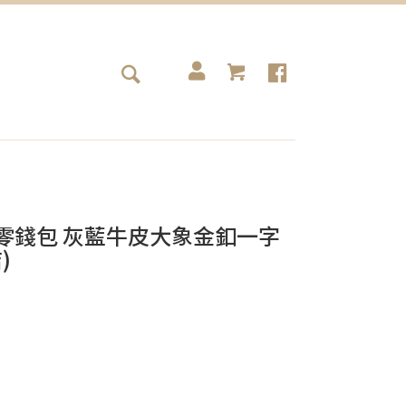
ewe零錢包 灰藍牛皮大象金釦一字
)