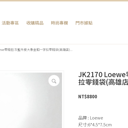
活動專區
收購精品
時尚專欄
門巿據點
 Loewe零錢包 灰藍牛皮大象金釦一字拉零錢袋(高雄店)...
JK2170 Lo
拉零錢袋(高雄店
NT$
8800
品牌 : Loewe
尺寸:6*4.5*7.5cm