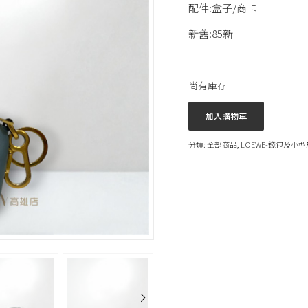
配件:盒子/商卡
新舊:85新
尚有庫存
加入購物車
分類:
全部商品
,
LOEWE-錢包及小