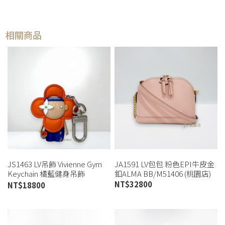
相關商品
JS1463 LV吊飾 Vivienne Gym
JA1591 LV包包 粉色EPI牛皮金
Keychain 橘藍健身吊飾
釦ALMA BB/M51406 (桃園店)
M01198 (板橋店)
NT$
32800
NT$
18800