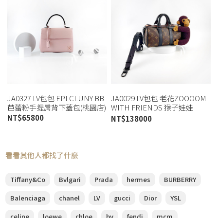
JA0327 LV包包 EPI CLUNY BB
JA0029 LV包包 老花ZOOOOM
芭蕾粉手提肩背下蓋包(桃園店)
WITH FRIENDS 猴子娃娃
KEEPALL XS(喬萱桃園店)
NT$
65800
NT$
138000
看看其他人都找了什麼
Tiffany&Co
Bvlgari
Prada
hermes
BURBERRY
Balenciaga
chanel
LV
gucci
Dior
YSL
celine
loewe
chloe
bv
fendi
mcm