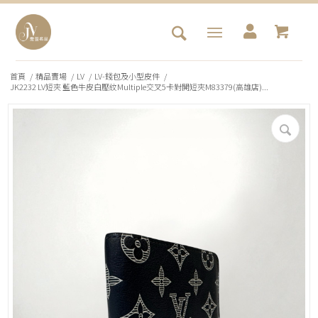
首頁
/
精品賣場
/
LV
/
LV-錢包及小型皮件
/
JK2232 LV短夾 藍色牛皮白壓紋Multiple交叉5卡對開短夾M83379(高雄店)...