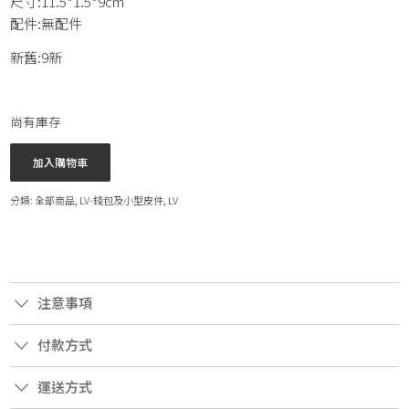
尺寸:11.5*1.5*9cm
配件:無配件
新舊:9新
尚有庫存
加入購物車
分類:
全部商品
,
LV-錢包及小型皮件
,
LV
注意事項
付款方式
運送方式