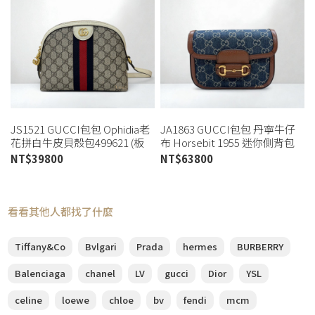
JS1521 GUCCI包包 Ophidia老
JA1863 GUCCI包包 丹寧牛仔
花拼白牛皮貝殼包499621 (板
布 Horsebit 1955 迷你側背包
橋店)
658574 (桃園店)
NT$
39800
NT$
63800
看看其他人都找了什麼
Tiffany&Co
Bvlgari
Prada
hermes
BURBERRY
Balenciaga
chanel
LV
gucci
Dior
YSL
celine
loewe
chloe
bv
fendi
mcm