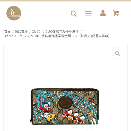
首頁
/
精品賣場
/
GUCCI
/
GUCCI-錢包及小型皮件
/
JP0529 Gucci皮夾PVC咖牛皮唐老鴨塗案霧金釦12卡ㄇ拉長夾 (喬萱高雄店)...