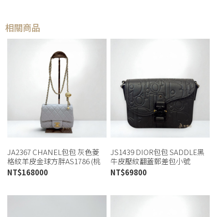
相關商品
JA2367 CHANEL包包 灰色菱
JS1439 DIOR包包 SADDLE黑
格紋羊皮金球方胖AS1786 (桃
牛皮壓紋翻蓋郵差包小號
園店)
1ADPO04LLG (板橋店)
NT$
168000
NT$
69800