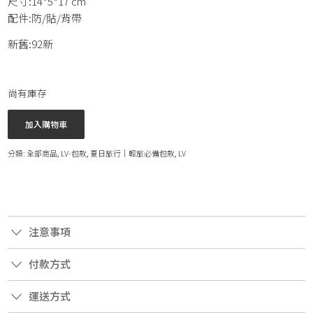
尺寸:14*5*17 cm
配件:防/貼/背帶
新舊:92新
尚有庫存
加入購物車
分類:
全部商品
,
LV-包款
,
夏日旅行│輕旅必備包款
,
LV
注意事項
付款方式
運送方式