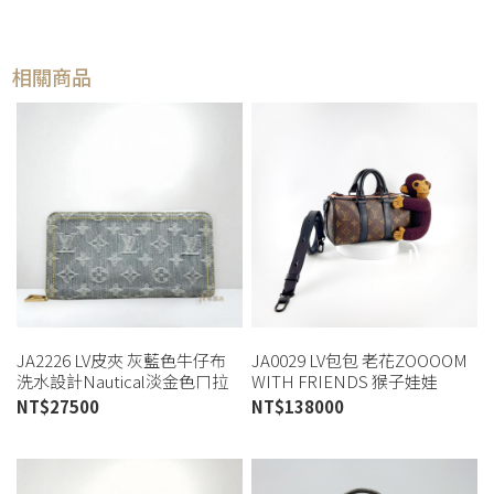
相關商品
JA2226 LV皮夾 灰藍色牛仔布
JA0029 LV包包 老花ZOOOOM
洗水設計Nautical淡金色ㄇ拉
WITH FRIENDS 猴子娃娃
長夾m13214 (桃園店)
KEEPALL XS(喬萱桃園店)
NT$
27500
NT$
138000