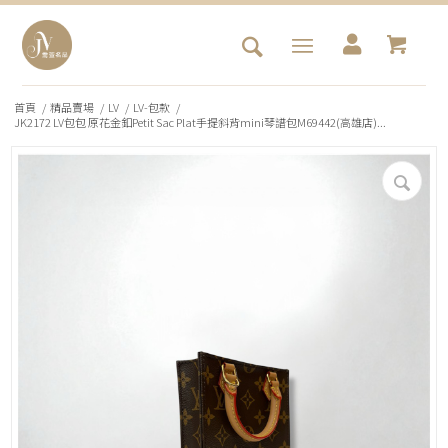
首頁
/
精品賣場
/
LV
/
LV-包款
/
JK2172 LV包包 原花金釦Petit Sac Plat手提斜背mini琴譜包M69442(高雄店)...