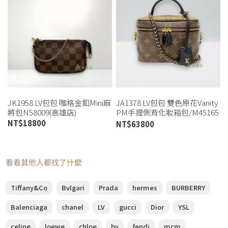
JK1958 LV包包 咖格金釦Mini麻
JA1378 LV包包 雙色原花Vanity
將包N58009(高雄店)
PM手提側背化妝箱包/M45165
(桃園店)
NT$
18800
NT$
63800
看看其他人都找了什麼
Tiffany&Co
Bvlgari
Prada
hermes
BURBERRY
Balenciaga
chanel
LV
gucci
Dior
YSL
celine
loewe
chloe
bv
fendi
mcm