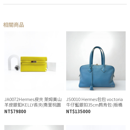
相關商品
JA0072Hermes皮夾 萊姆黃山
JS0010 Hermes包包 voctoria
羊皮銀釦KELLY長夾(喬萱桃園
牛仔藍銀扣35cm肩背包 (板橋
店)
店)
NT$
79800
NT$
135000