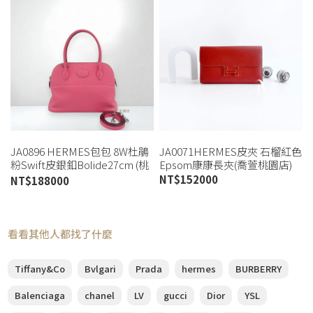
JA0896 HERMES包包 8W杜鵑
JA0071HERMES皮夾 石榴紅色
粉Swift皮銀釦Bolide27cm (桃
Epsom康康長夾(喬萱桃園店)
園店)
NT$
152000
NT$
188000
看看其他人都找了什麼
Tiffany&Co
Bvlgari
Prada
hermes
BURBERRY
Balenciaga
chanel
LV
gucci
Dior
YSL