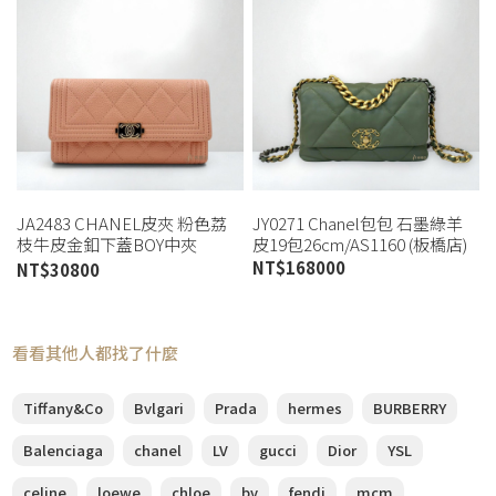
JA2483 CHANEL皮夾 粉色荔
JY0271 Chanel包包 石墨綠羊
枝牛皮金釦下蓋BOY中夾
皮19包26cm/AS1160 (板橋店)
AP0813 (桃園店)
NT$
168000
NT$
30800
看看其他人都找了什麼
Tiffany&Co
Bvlgari
Prada
hermes
BURBERRY
Balenciaga
chanel
LV
gucci
Dior
YSL
celine
loewe
chloe
bv
fendi
mcm