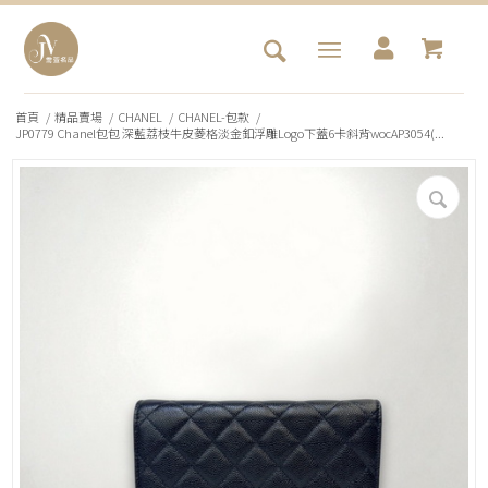
首頁
/
精品賣場
/
CHANEL
/
CHANEL-包款
/
JP0779 Chanel包包 深藍荔枝牛皮菱格淡金釦浮雕Logo下蓋6卡斜背wocAP3054(...