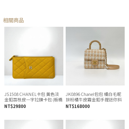
相關商品
JS1508 CHANEL卡包 黃色淡
JK0896 Chanel包包 橘白毛呢
金釦荔枝皮一字拉鍊卡包 (板橋
拚粉橘牛皮霧金釦手提迷你斜
店)
背包AS4035(高雄店)
NT$
29800
NT$
168000