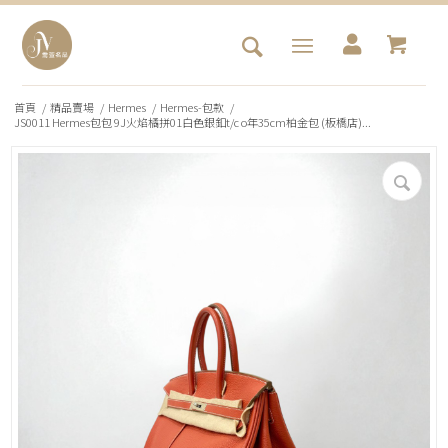
首頁
/
精品賣場
/
Hermes
/
Hermes-包款
/
JS0011 Hermes包包 9J火焰橘拼01白色銀釦t/c o年35cm柏金包 (板橋店)...