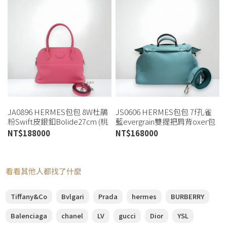
JA0896 HERMES包包 8W杜鵑
JS0606 HERMES包包 7f孔雀
粉Swift皮銀釦Bolide27cm (桃
藍evergrain雙提把肩背oxer包
園店)
(板橋店)
NT$
188000
NT$
168000
看看其他人都找了什麼
Tiffany&Co
Bvlgari
Prada
hermes
BURBERRY
Balenciaga
chanel
LV
gucci
Dior
YSL