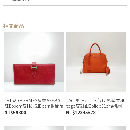
相關商品
JA1589 HERMES皮夾 5X辣椒
JA0599 Hermes包包 8V罌粟橘
紅Epsom皮H銀釦Bearn對開長
togo皮銀釦Bolide31cm(桃園
夾 (桃園店)
店)
NT$
59800
NT$
12345678