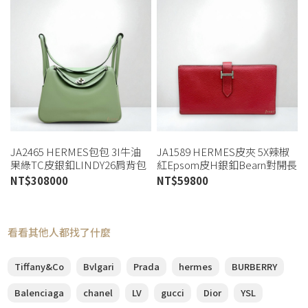
JA2465 HERMES包包 3I牛油
JA1589 HERMES皮夾 5X辣椒
果綠TC皮銀釦LINDY26肩背包
紅Epsom皮H銀釦Bearn對開長
H073430CK (桃園店)
夾 (桃園店)
NT$
308000
NT$
59800
看看其他人都找了什麼
Tiffany&Co
Bvlgari
Prada
hermes
BURBERRY
Balenciaga
chanel
LV
gucci
Dior
YSL