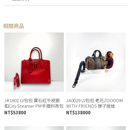
相關商品
JK1602 LV包包 寶石紅牛皮銀
JA0029 LV包包 老花ZOOOOM
釦City Steamer PM手提斜背包
WITH FRIENDS 猴子娃娃
M51030(高雄店)
KEEPALL XS(喬萱桃園店)
NT$
53800
NT$
138000