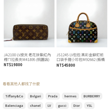
JA2100 LV皮夾 老花拚紫紅內
JS1245 LV包包 黑彩金鉚釘前
裡ㄇ拉長夾M41895 (桃園店)
口袋手提小珍包M92662 (板橋
店)
NT$
19800
NT$
45800
看看其他人都找了什麼
Tiffany&Co
Bvlgari
Prada
hermes
BURBERRY
Balenciaga
chanel
LV
gucci
Dior
YSL