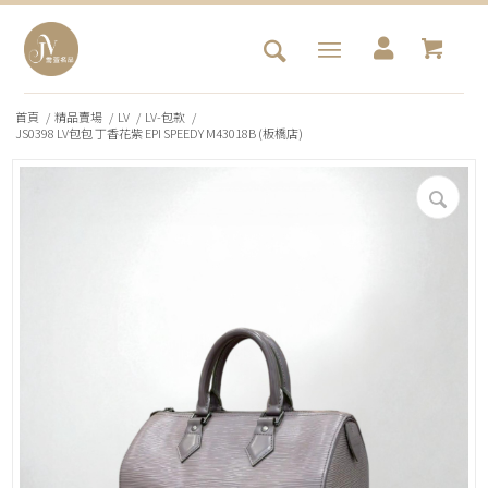
首頁
/
精品賣場
/
LV
/
LV-包款
/
JS0398 LV包包 丁香花紫 EPI SPEEDY M43018B (板橋店)