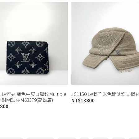
32 LV短夾 藍色牛皮白壓紋Multiple
JS1150 LV帽子 米色開岔漁夫帽 
對開短夾M83379(高雄店)
NT$
13800
800