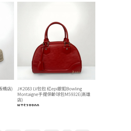
(板橋店)
JK2083 LV包包 紅epi銀釦Bowling
Montaigne手提保齡球包M5932E(高雄
店)
NT$
38800