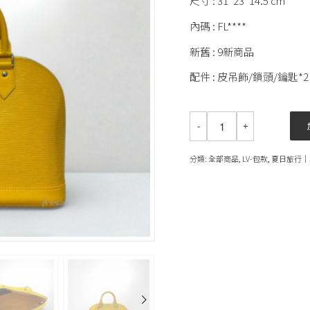
尺寸 : 31*23*14.5 cm
內碼 : FL****
新舊 : 9新商品
配件 : 皮吊飾/鎖頭/鑰匙*2
分類:
全部商品
,
LV-包款
,
夏日旅行│