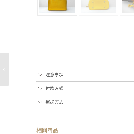
JA2130 FENDI包包 粉色
納帕小羊皮Baguette配
飾鏈WOC 8M0365 (桃
注意事項
園...
付款方式
運送方式
相關商品