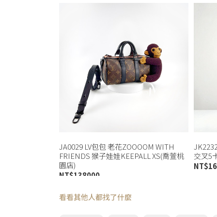
JA0029 LV包包 老花ZOOOOM WITH
JK22
FRIENDS 猴子娃娃KEEPALL XS(喬萱桃
交叉5卡
園店)
NT$
16
NT$
138000
看看其他人都找了什麼