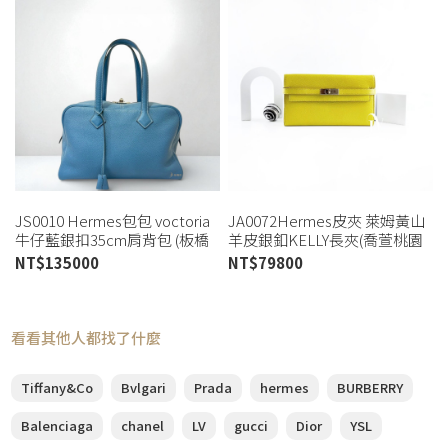
JS0010 Hermes包包 voctoria
JA0072Hermes皮夾 萊姆黃山
牛仔藍銀扣35cm肩背包 (板橋
羊皮銀釦KELLY長夾(喬萱桃園
店)
店)
NT$
135000
NT$
79800
看看其他人都找了什麼
Tiffany&Co
Bvlgari
Prada
hermes
BURBERRY
Balenciaga
chanel
LV
gucci
Dior
YSL