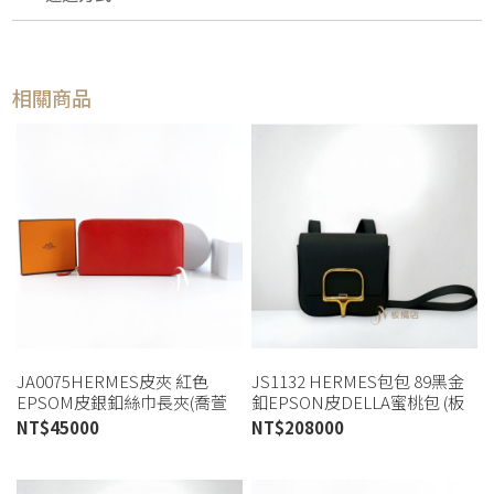
相關商品
JA0075HERMES皮夾 紅色
JS1132 HERMES包包 89黑金
EPSOM皮銀釦絲巾長夾(喬萱
釦EPSON皮DELLA蜜桃包 (板
桃園店)
橋店)
NT$
45000
NT$
208000