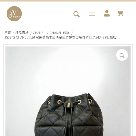
首頁
/
精品賣場
/
CHANEL
/
CHANEL-包款
/
JS0742 CHANEL包包 黑色菱格羊皮淡金皮穿鍊雙口袋後背包/AS4342 (板橋店)...