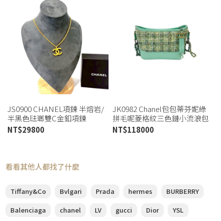
JS0900 CHANEL項鍊 半熔岩/
JK0982 Chanel包包蒂芬妮綠
半黑色琺瑯雙C金釦項鍊
拼毛呢菱格紋三色鏈小流浪包
ABC480 (板橋店)
A91810 (喬萱高雄店)
NT$
29800
NT$
118000
看看其他人都找了什麼
Tiffany&Co
Bvlgari
Prada
hermes
BURBERRY
Balenciaga
chanel
LV
gucci
Dior
YSL