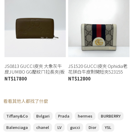
JS0813 GUCCI皮夾 大象灰牛
JS1520 GUCCI皮夾 Ophidia老
皮JUMBO GG壓紋ㄇ拉長夾(板
花拼白牛皮對開短夾523155
橋店)
(板橋店)
NT$
17800
NT$
12800
看看其他人都找了什麼
Tiffany&Co
Bvlgari
Prada
hermes
BURBERRY
Balenciaga
chanel
LV
gucci
Dior
YSL