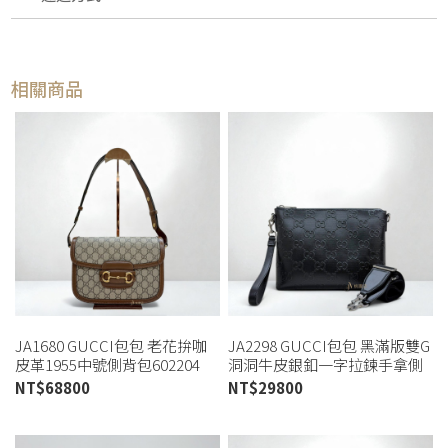
相關商品
JA1680 GUCCI包包 老花拚咖
JA2298 GUCCI包包 黑滿版雙G
皮革1955中號側背包602204
洞洞牛皮銀釦一字拉鍊手拿側
(桃園店)
背包696009 (桃園店)
NT$
68800
NT$
29800