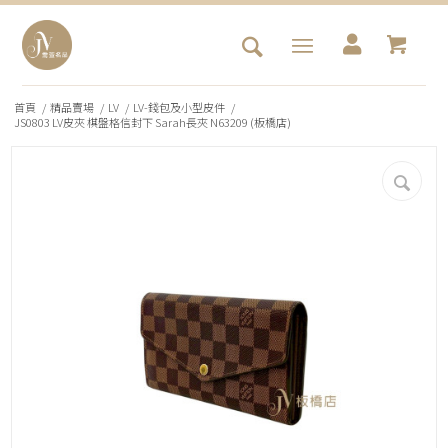
首頁
/
精品賣場
/
LV
/
LV-錢包及小型皮件
/
JS0803 LV皮夾 棋盤格信封下 Sarah長夾 N63209 (板橋店)