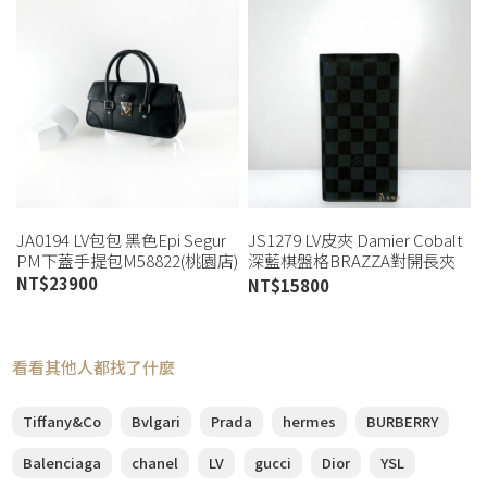
JA0194 LV包包 黑色Epi Segur
JS1279 LV皮夾 Damier Cobalt
PM下蓋手提包M58822(桃園店)
深藍棋盤格BRAZZA對開長夾
N63212 (板橋店)
NT$
23900
NT$
15800
看看其他人都找了什麼
Tiffany&Co
Bvlgari
Prada
hermes
BURBERRY
Balenciaga
chanel
LV
gucci
Dior
YSL