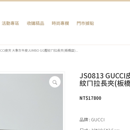
活動專區
收購精品
時尚專欄
門巿據點
GUCCI皮夾 大象灰牛皮JUMBO GG壓紋ㄇ拉長夾(板橋店)...
JS0813 GUC
紋ㄇ拉長夾(板橋
NT$
17800
品牌 : GUCCI