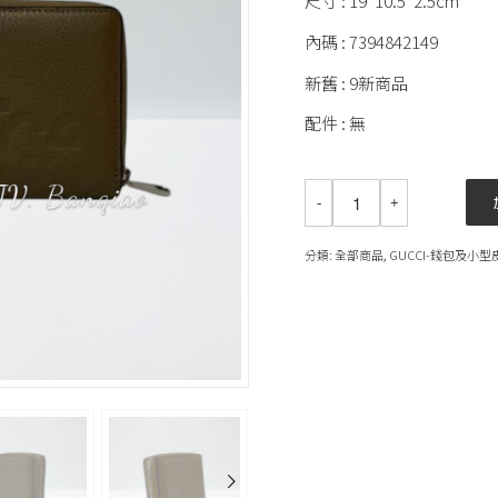
尺寸 : 19*10.5*2.5cm
內碼 : 7394842149
新舊 : 9新商品
配件 : 無
分類:
全部商品
,
GUCCI-錢包及小型