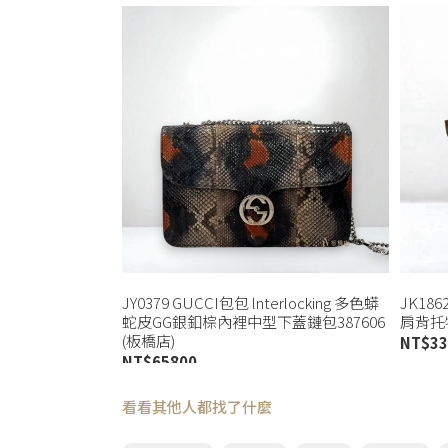
JY0379 GUCCI包包 lnterlocking 多色蟒
JK18
蛇皮GG銀釦棕內裡中型下蓋鏈包387606
肩背托
(板橋店)
NT$
33
NT$
65800
看看其他人都找了什麼