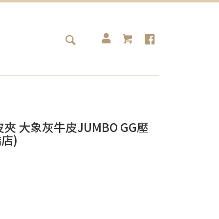
CI皮夾 大象灰牛皮JUMBO GG壓
店)