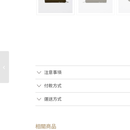
JP0529 Gucci皮夾PVC咖
牛皮唐老鴨塗案霧金釦
注意事項
12卡ㄇ拉長夾 (�...
付款方式
運送方式
相關商品