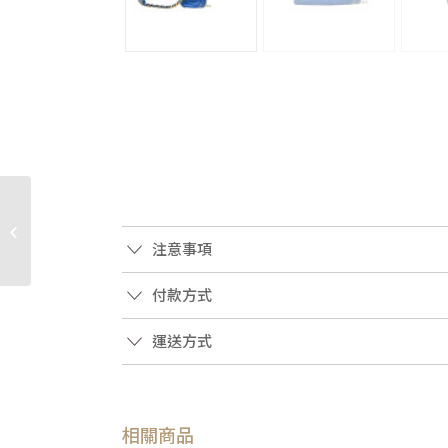
JP0610 LV包包咖棋盤格
speedy35金釦手提波士
注意事項
頓包N41363(喬萱高...
付款方式
運送方式
相關商品