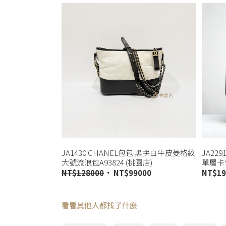
JA1430 CHANEL包包 黑拚白牛皮菱格紋
JA22
大號流浪包A93824 (桃園店)
單層卡包
NT$
128000
NT$
99000
NT$
19
看看其他人都找了什麼