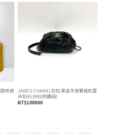
金釦荔枝皮
JA0871 CHANEL包包 黑金羊皮菱格紋雲
朵包AS2493(桃園店)
NT$
108000