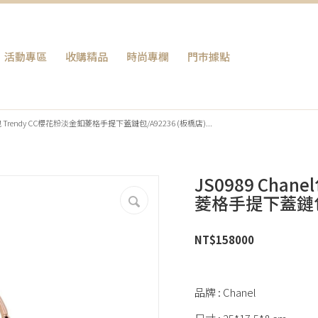
活動專區
收購精品
時尚專欄
門巿據點
包包 Trendy CC櫻花粉淡金釦菱格手提下蓋鏈包/A92236 (板橋店)...
JS0989 Chan
菱格手提下蓋鏈包/
NT$
158000
品牌 : Chanel