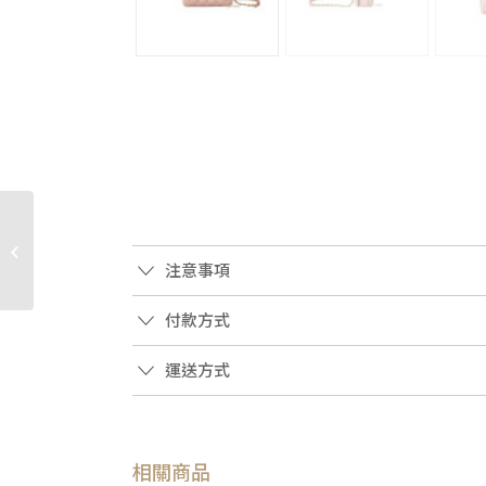
JA1706 GUCCI包包 原花
棕牛皮Petite銀釦雙G橫
注意事項
版迷你郵差包739722...
付款方式
運送方式
相關商品