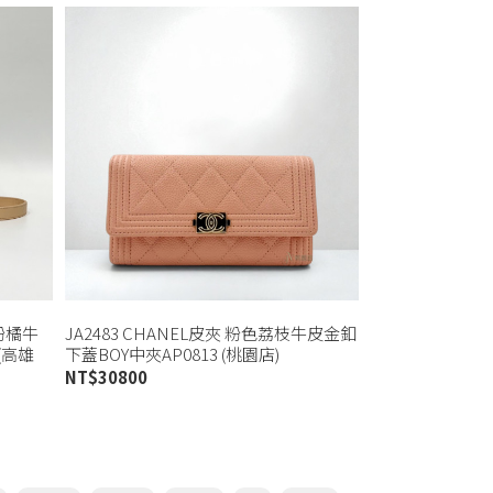
拚粉橘牛
JA2483 CHANEL皮夾 粉色荔枝牛皮金釦
(高雄
下蓋BOY中夾AP0813 (桃園店)
NT$
30800