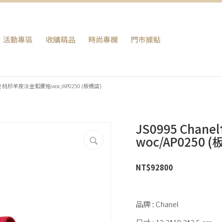
活動專區
收購精品
時尚專欄
門巿據點
l包包 桃粉羊皮淡金釦菱格woc/AP0250 (板橋店)
JS0995 Ch
woc/AP0250 
NT$
92800
品牌 : Chanel