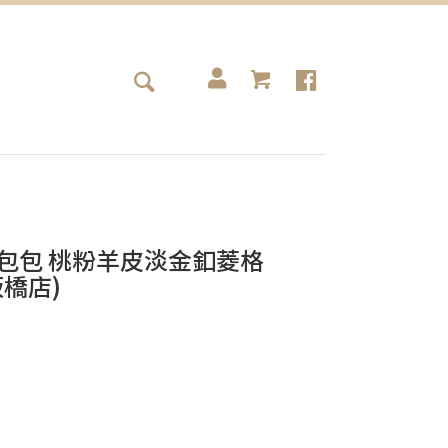
anel包包 桃粉羊皮淡金釦菱格
(板橋店)