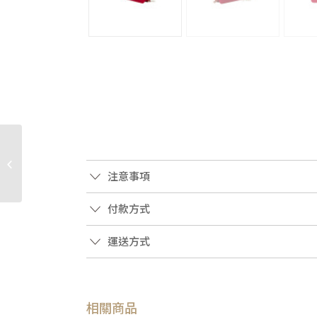
JA1713 Chanel包包 寶藍
牛皮仿舊銀標拉鍊相機
注意事項
包cameraboy/A92656...
付款方式
運送方式
相關商品