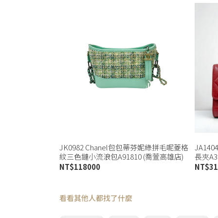
JK0982 Chanel包包蒂芬妮綠拼毛呢菱格
JA14
紋三色鏈小流浪包A91810 (喬萱高雄店)
長夾A31
NT$
118000
NT$
31
看看其他人都找了什麼