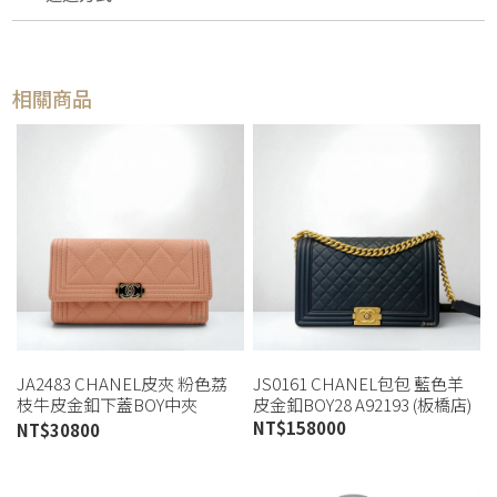
相關商品
JA2483 CHANEL皮夾 粉色荔
JS0161 CHANEL包包 藍色羊
枝牛皮金釦下蓋BOY中夾
皮金釦BOY28 A92193 (板橋店)
AP0813 (桃園店)
NT$
158000
NT$
30800