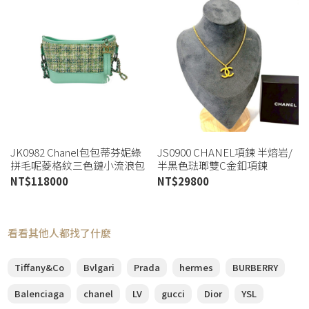
JK0982 Chanel包包蒂芬妮綠
JS0900 CHANEL項鍊 半熔岩/
拼毛呢菱格紋三色鏈小流浪包
半黑色琺瑯雙C金釦項鍊
A91810 (喬萱高雄店)
ABC480 (板橋店)
NT$
118000
NT$
29800
看看其他人都找了什麼
Tiffany&Co
Bvlgari
Prada
hermes
BURBERRY
Balenciaga
chanel
LV
gucci
Dior
YSL