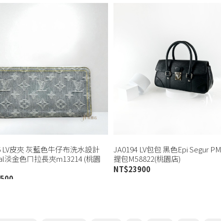
26 LV皮夾 灰藍色牛仔布洗水設計
JA0194 LV包包 黑色Epi Segur 
ical淡金色ㄇ拉長夾m13214 (桃園
提包M58822(桃園店)
NT$
23900
500