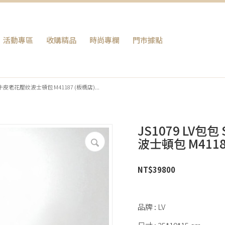
活動專區
收購精品
時尚專欄
門巿據點
 紅色牛皮老花壓紋波士頓包 M41187 (板橋店)...
JS1079 LV包
波士頓包 M4118
NT$
39800
品牌 : LV