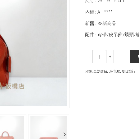
尺寸 : 25*19*15 cm
內碼 : AH****
新舊 : 88新商品
配件 : 背帶/皮吊飾/鎖頭/
分類:
全部商品
,
LV-包款
,
夏日旅行│