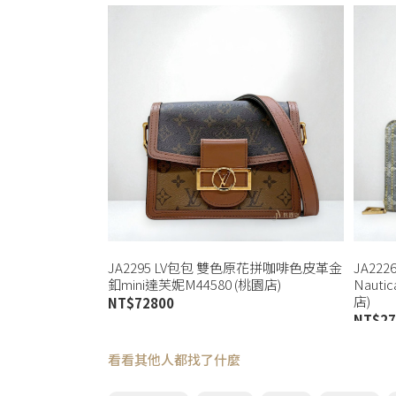
JA2295 LV包包 雙色原花拼咖啡色皮革金
JA22
釦mini達芙妮M44580 (桃園店)
Naut
店)
NT$
72800
NT$
27
看看其他人都找了什麼