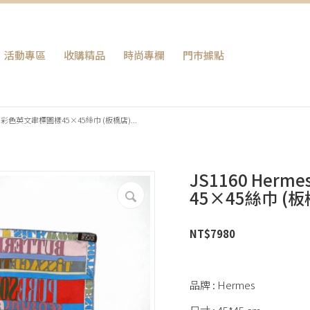
活動專區
收購精品
時尚專欄
門巿據點
絲巾 彩色英文串標圖樣45×45絲巾 (板橋店)...
JS1160 He
45×45絲巾 (板
NT$
7980
品牌 : Hermes