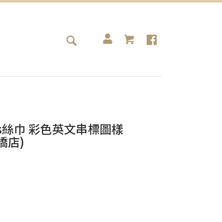
rmes絲巾 彩色英文串標圖樣
橋店)