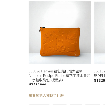
JS0638 Hermes包包 經典橘太空棉
JS11
Neobain Poulpe Fiction壓花字樣兩隻豹
皮DEL
一字拉收納包 (板橋店)
NT$
20
NT$
13800
看看其他人都找了什麼