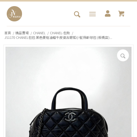
首頁
/
精品賣場
/
CHANEL
/
CHANEL-包款
/
JS1170 CHANEL包包 黑色菱格油蠟牛皮復古銀釦小號保齡球包 (板橋店)...