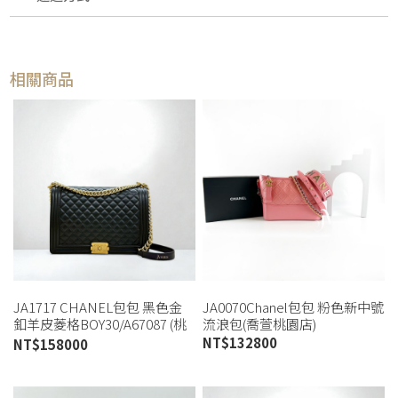
相關商品
JA1717 CHANEL包包 黑色金
JA0070Chanel包包 粉色新中號
釦羊皮菱格BOY30/A67087 (桃
流浪包(喬萱桃園店)
園店)
NT$
132800
NT$
158000