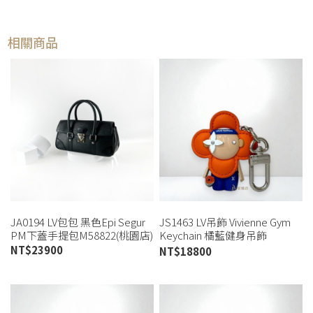
相關商品
JA0194 LV包包 黑色Epi Segur
JS1463 LV吊飾 Vivienne Gym
PM下蓋手提包M58822(桃園店)
Keychain 橘藍健身吊飾
M01198 (板橋店)
NT$
23900
NT$
18800