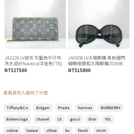
JA2226 LV皮夾 灰藍色牛仔布
JA0208 LV太陽眼鏡 黑色細閃
洗水設計Nautical淡金色ㄇ拉
蝴蝶框銀釦太陽眼鏡Z0269E
長夾m13214 (桃園店)
(桃園店)
NT$
27500
NT$
15800
看看其他人都找了什麼
Tiffany&Co
Bvlgari
Prada
hermes
BURBERRY
Balenciaga
chanel
LV
gucci
Dior
YSL
celine
loewe
chloe
bv
fendi
mcm