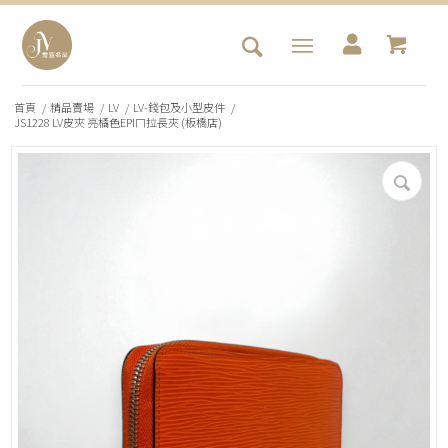
首頁
/
精品賣場
/
LV
/
LV-錢包及小型皮件
/
JS1228 LV皮夾 亮橘色EPIㄇ拉長夾 (板橋店)