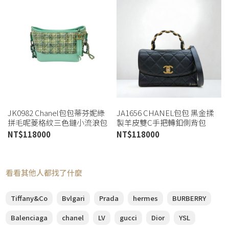
JK0982 Chanel包包蒂芬妮綠
JA1656 CHANEL包包 黑金揉
拼毛呢菱格紋三色鏈小流浪包
製羊皮雙C手把轉釦側背包
A91810 (喬萱高雄店)
AS2477 (桃園店)
NT$
118000
NT$
118000
看看其他人都找了什麼
Tiffany&Co
Bvlgari
Prada
hermes
BURBERRY
Balenciaga
chanel
LV
gucci
Dior
YSL