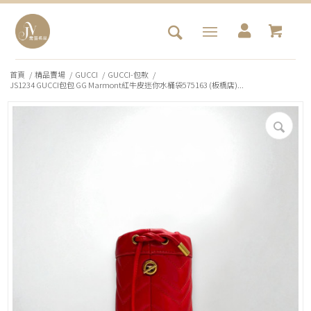
首頁
/
精品賣場
/
GUCCI
/
GUCCI-包款
/
JS1234 GUCCI包包 GG Marmont紅牛皮迷你水桶袋575163 (板橋店)...