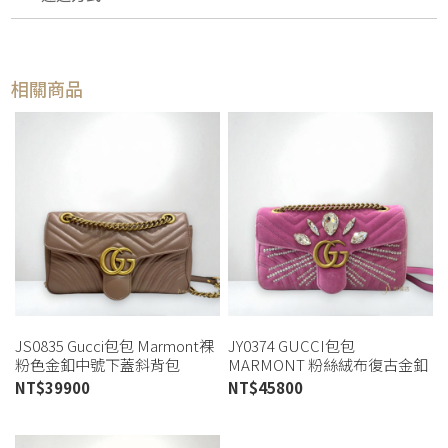
相關商品
JS0835 Gucci包包 Marmont裸
JY0374 GUCCI包包
粉色金釦中號下蓋斜背包
MARMONT 粉絲絨布復古金釦
443497 (板橋店)
鑲寶石小號下蓋斜肩背包
NT$
39900
NT$
45800
443497 (板橋店)