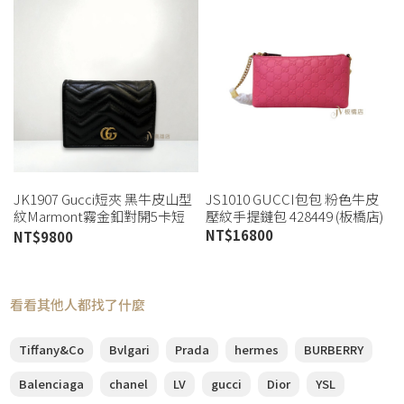
JK1907 Gucci短夾 黑牛皮山型
JS1010 GUCCI包包 粉色牛皮
紋Marmont霧金釦對開5卡短
壓紋手提鏈包 428449 (板橋店)
夾(高雄店)
NT$
16800
NT$
9800
看看其他人都找了什麼
Tiffany&Co
Bvlgari
Prada
hermes
BURBERRY
Balenciaga
chanel
LV
gucci
Dior
YSL