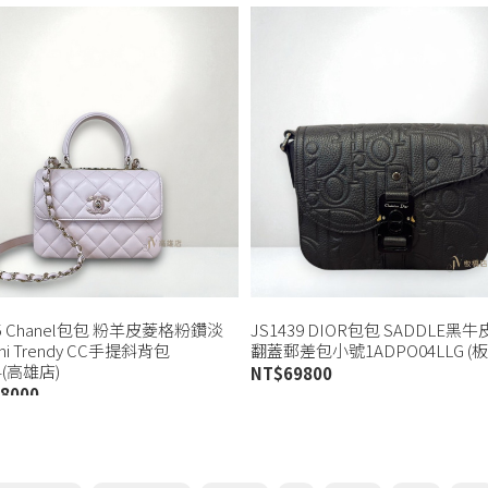
35 Chanel包包 粉羊皮菱格粉鑽淡
JS1439 DIOR包包 SADDLE黑
ni Trendy CC手提斜背包
翻蓋郵差包小號1ADPO04LLG (
4(高雄店)
NT$
69800
8000