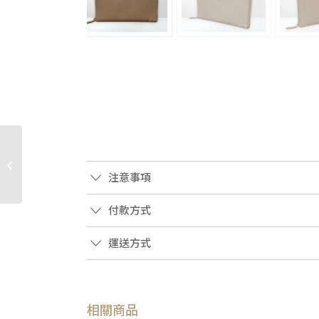
JS1236 LV皮夾 紫紅色
EPI下蓋長夾M60317 (板
注意事項
橋店)
付款方式
運送方式
相關商品