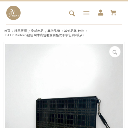
首頁
/
精品賣場
/
全部商品
/
其他品牌
/
其他品牌-包款
/
JS1330 Burberry包包 黑牛皮雷射洞洞格紋手拿包 (板橋店)