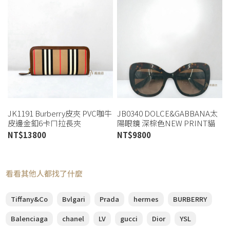
JK1191 Burberry皮夾 PVC咖牛
JB0340 DOLCE&GABBANA太
皮邊金釦6卡ㄇ拉長夾
陽眼鏡 深棕色NEW PRINT貓
8073079(喬萱高雄店)
眼太陽眼鏡DG4308 (桃園店)
NT$
13800
NT$
9800
看看其他人都找了什麼
Tiffany&Co
Bvlgari
Prada
hermes
BURBERRY
Balenciaga
chanel
LV
gucci
Dior
YSL