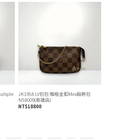
tiple
JK1958 LV包包 咖格金釦Mini麻將包
)
N58009(高雄店)
NT$
18800