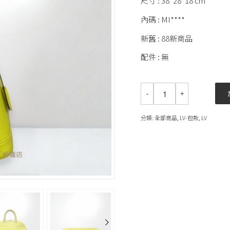
尺寸 : 38*28*18 cm
內碼 : MI****
新舊 : 88新商品
配件 : 無
分類:
全部商品
,
LV-包款
,
LV