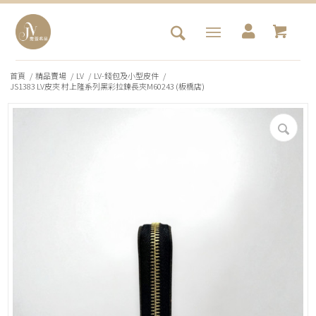
首頁
/
精品賣場
/
LV
/
LV-錢包及小型皮件
/
JS1383 LV皮夾 村上隆系列黑彩拉鍊長夾M60243 (板橋店)