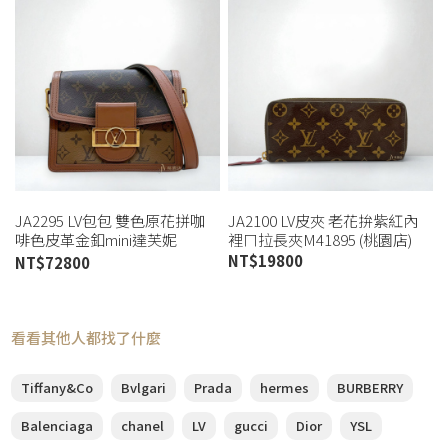
JA2295 LV包包 雙色原花拼咖
JA2100 LV皮夾 老花拚紫紅內
啡色皮革金釦mini達芙妮
裡ㄇ拉長夾M41895 (桃園店)
M44580 (桃園店)
NT$
19800
NT$
72800
看看其他人都找了什麼
Tiffany&Co
Bvlgari
Prada
hermes
BURBERRY
Balenciaga
chanel
LV
gucci
Dior
YSL