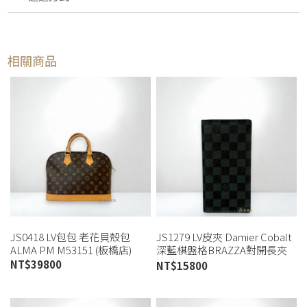
相關商品
JS0418 LV包包 老花貝殼包
JS1279 LV皮夾 Damier Cobalt
ALMA PM M53151 (板橋店)
深藍棋盤格BRAZZA對開長夾
N63212 (板橋店)
NT$
39800
NT$
15800