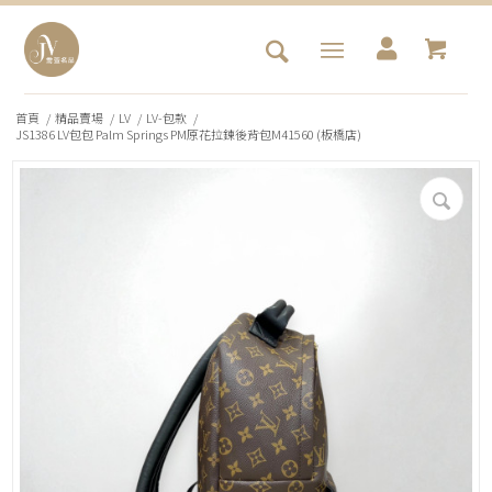
首頁
/
精品賣場
/
LV
/
LV-包款
/
JS1386 LV包包 Palm Springs PM原花拉鍊後背包M41560 (板橋店)