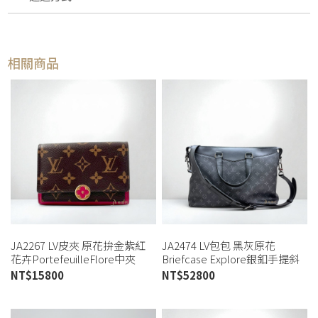
相關商品
JA2267 LV皮夾 原花拚金紫紅
JA2474 LV包包 黑灰原花
花卉PortefeuilleFlore中夾
Briefcase Explore銀釦手提斜
M64588 (桃園店)
背公事包M40566 (桃園店)
NT$
15800
NT$
52800