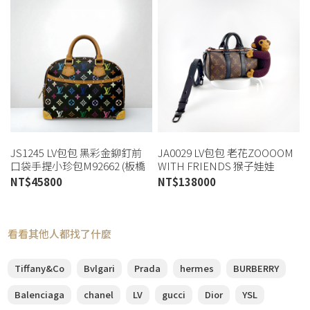
JS1245 LV包包 黑彩金鉚釘前
JA0029 LV包包 老花ZOOOOM
口袋手提小珍包M92662 (板橋
WITH FRIENDS 猴子娃娃
店)
KEEPALL XS(喬萱桃園店)
NT$
45800
NT$
138000
看看其他人都找了什麼
Tiffany&Co
Bvlgari
Prada
hermes
BURBERRY
Balenciaga
chanel
LV
gucci
Dior
YSL