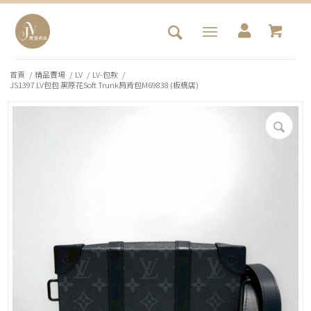
首頁
/
精品賣場
/
LV
/
LV-包款
/
JS1397 LV包包 黑原花Soft Trunk肩背包M69838 (板橋店)