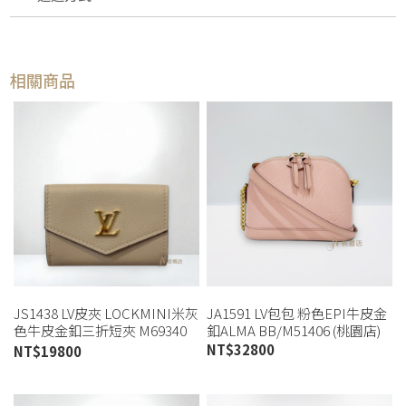
相關商品
JS1438 LV皮夾 LOCKMINI米灰
JA1591 LV包包 粉色EPI牛皮金
色牛皮金釦三折短夾 M69340
釦ALMA BB/M51406 (桃園店)
(板橋店)
NT$
32800
NT$
19800