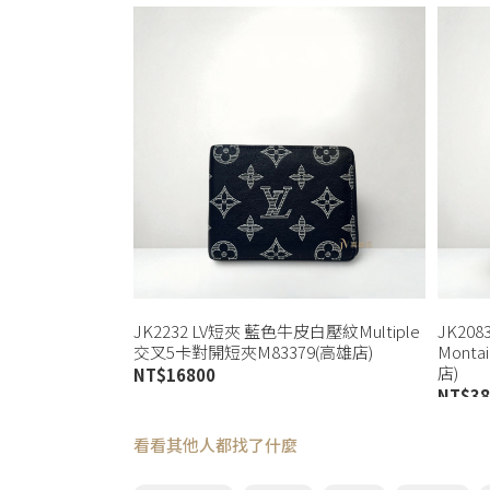
JK2232 LV短夾 藍色牛皮白壓紋Multiple
JK208
交叉5卡對開短夾M83379(高雄店)
Mont
店)
NT$
16800
NT$
38
看看其他人都找了什麼