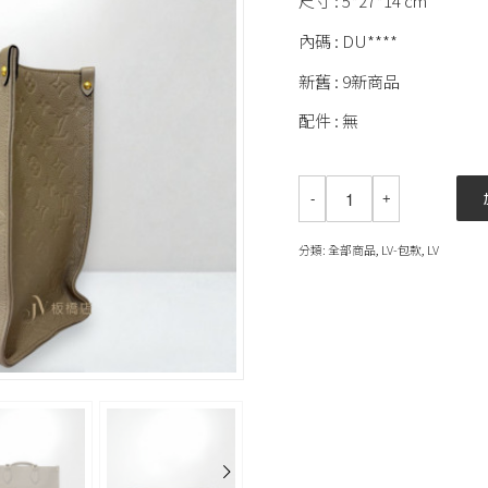
尺寸 : 5*27*14 cm
內碼 : DU****
新舊 : 9新商品
配件 : 無
分類:
全部商品
,
LV-包款
,
LV