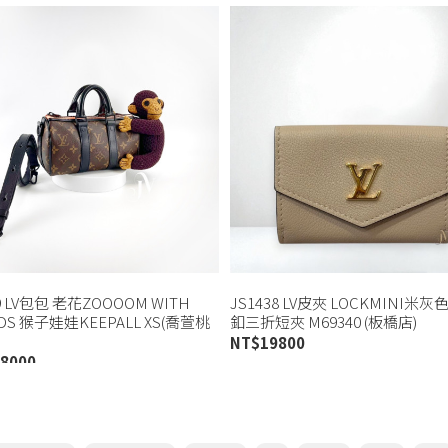
9 LV包包 老花ZOOOOM WITH
JS1438 LV皮夾 LOCKMINI米
NDS 猴子娃娃KEEPALL XS(喬萱桃
釦三折短夾 M69340 (板橋店)
NT$
19800
8000