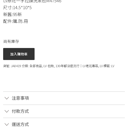
LV原花一字拉鍊洗漱包M47546
尺寸:14.5*10*5
新舊:95新
配件:購.防.冊
尚有庫存
加入購物車
貨號:
JA0419
分類:
全部商品
,
LV-包款
,
130年都沒退流行｜LV老花專區
,
LV
標籤:
LV
注意事項
付款方式
運送方式