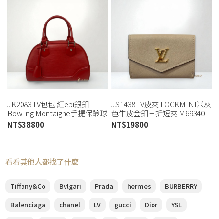
JK2083 LV包包 紅epi銀釦
JS1438 LV皮夾 LOCKMINI米灰
Bowling Montaigne手提保齡球
色牛皮金釦三折短夾 M69340
包M5932E(高雄店)
(板橋店)
NT$
38800
NT$
19800
看看其他人都找了什麼
Tiffany&Co
Bvlgari
Prada
hermes
BURBERRY
Balenciaga
chanel
LV
gucci
Dior
YSL