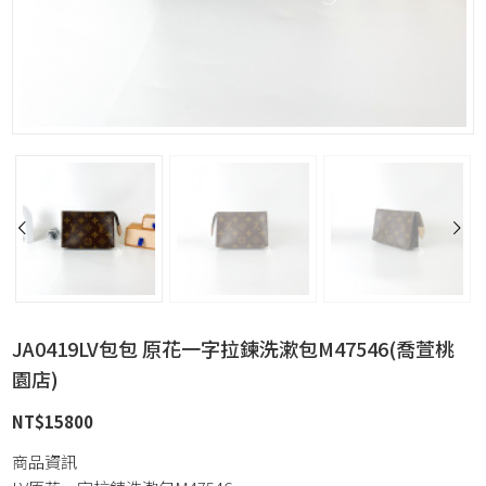
JA0419LV包包 原花一字拉鍊洗漱包M47546(喬萱桃
園店)
NT$
15800
商品資訊