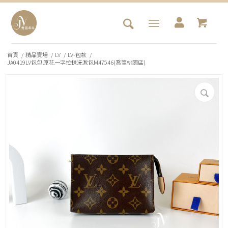
首頁
/
精品賣場
/
LV
/
LV-包款
/
JA0419LV包包 原花一字拉鍊洗漱包M47546(喬萱桃園店)