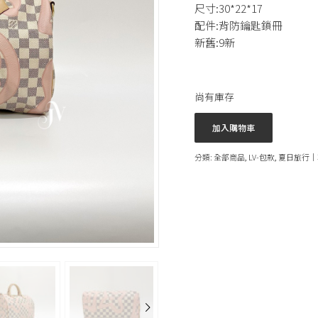
尺寸:30*22*17
配件:背防鑰匙鎖冊
新舊:9新
尚有庫存
加入購物車
分類:
全部商品
,
LV-包款
,
夏日旅行│