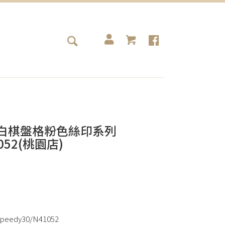
包包 白棋盤格粉色絲印系列
1052(桃園店)
dy30/N41052