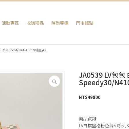
活動專區
收購精品
時尚專欄
門巿據點
列Speedy30/N41052(桃園店)...
JA0539 LV
Speedy30/N4
NT$
49800
商品資訊
LV白棋盤格粉色絲印系列Spee