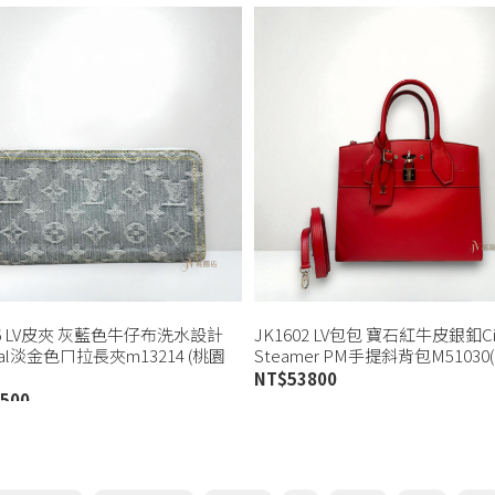
26 LV皮夾 灰藍色牛仔布洗水設計
JK1602 LV包包 寶石紅牛皮銀釦Ci
ical淡金色ㄇ拉長夾m13214 (桃園
Steamer PM手提斜背包M51030
NT$
53800
500