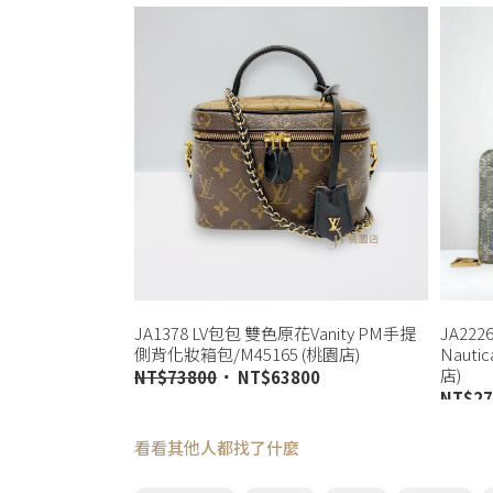
JA1378 LV包包 雙色原花Vanity PM手提
JA22
側背化妝箱包/M45165 (桃園店)
Naut
店)
NT$
73800
NT$
63800
NT$
27
看看其他人都找了什麼