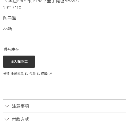
LV 黑色Epi Segur PM下蓋手提包M58822
29*17*10
防冊購
85新
尚有庫存
加入購物車
分類:
全部商品
,
LV-包款
,
LV
標籤:
LV
注意事項
付款方式