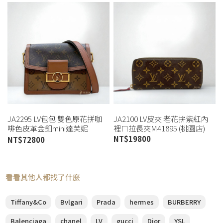
JA2295 LV包包 雙色原花拼咖
JA2100 LV皮夾 老花拚紫紅內
啡色皮革金釦mini達芙妮
裡ㄇ拉長夾M41895 (桃園店)
M44580 (桃園店)
NT$
19800
NT$
72800
看看其他人都找了什麼
Tiffany&Co
Bvlgari
Prada
hermes
BURBERRY
Balenciaga
chanel
LV
gucci
Dior
YSL