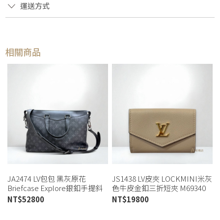
運送方式
相關商品
JA2474 LV包包 黑灰原花
JS1438 LV皮夾 LOCKMINI米灰
Briefcase Explore銀釦手提斜
色牛皮金釦三折短夾 M69340
背公事包M40566 (桃園店)
(板橋店)
NT$
52800
NT$
19800