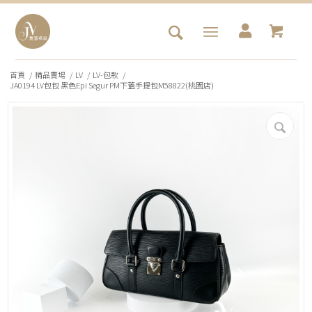
首頁
/
精品賣場
/
LV
/
LV-包款
/
JA0194 LV包包 黑色Epi Segur PM下蓋手提包M58822(桃園店)