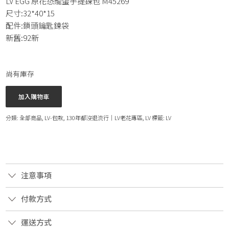
LV EGG 原花恐龍蛋手提鍊包 M45269
尺寸:32*40*15
配件:鎖頭鑰匙鍊袋
新舊:92新
尚有庫存
加入購物車
分類:
全部商品
,
LV-包款
,
130年都沒退流行｜LV老花專區
,
LV
標籤:
LV
注意事項
付款方式
運送方式