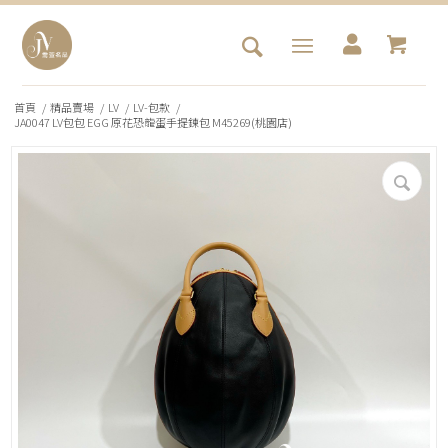
首頁
/
精品賣場
/
LV
/
LV-包款
/
JA0047 LV包包 EGG 原花恐龍蛋手提鍊包 M45269(桃園店)