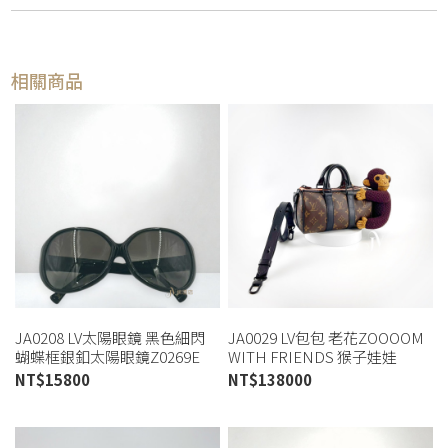
相關商品
JA0208 LV太陽眼鏡 黑色細閃
JA0029 LV包包 老花ZOOOOM
蝴蝶框銀釦太陽眼鏡Z0269E
WITH FRIENDS 猴子娃娃
(桃園店)
KEEPALL XS(喬萱桃園店)
NT$
15800
NT$
138000