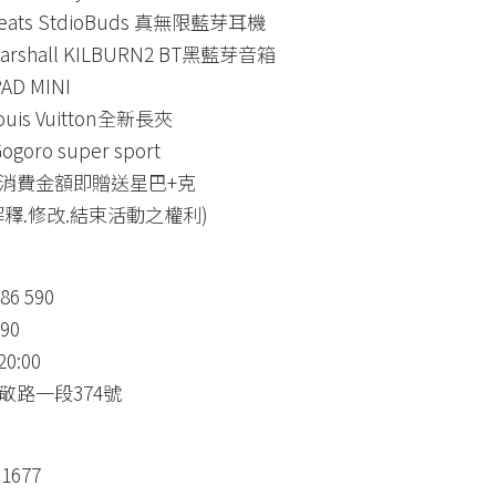
ats StdioBuds 真無限藍芽耳機
rshall KILBURN2 BT黑藍芽音箱
D MINI
uis Vuitton全新長夾
oro super sport
消費金額即贈送星巴+克
釋.修改.結束活動之權利)
6 590
90
0:00
敬路一段374號
1677