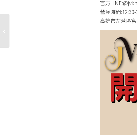
官方LINE:@jvkh
營業時間:12:30-2
高雄市左營區富民
喬萱名品高雄店
將
於7月1日 盛大開幕