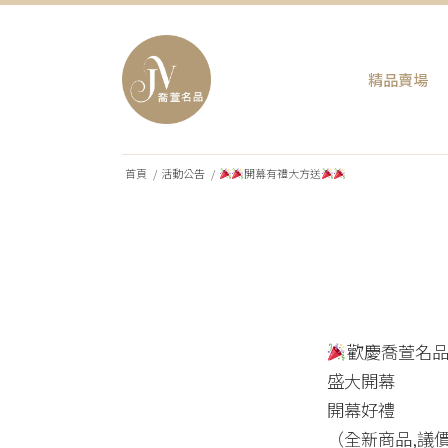
精品賣場
首頁
/
活動公告
/
開幕有禮大方送
歡慶喬萱名
盛大開幕
開幕好禮
（全新商品,議價