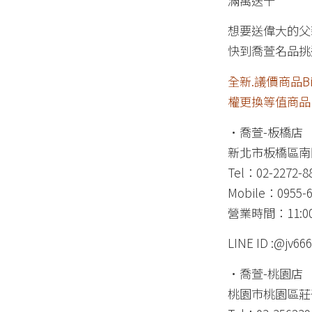
滿萬送千
想要送偉大的父
快到喬萱名品挑
全新.議價商品B
權更換等值商品
•
喬萱-板橋店
新北市板橋區南
Tel：02-2272-8
Mobile：0955-6
營業時間：11:00-
LINE ID :@jv666
•
喬萱-桃園店
桃園巿桃園區莊