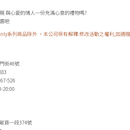
親 與心愛的情人一份充滿心意的禮物嗎?
選吧
inly系列商品除外 •本公司保有解釋.修改活動之權利,如
門街46號
883
67-526
20:00
敬路一段374號