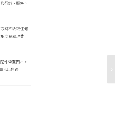
替您行銷、販售、
出取回不收取任何
收取交易處理費，
他配件帶至門巿。
賣 4.出售後