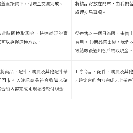
喬萱直接買下，付現金交易完成。
將精品寄放在門巿，由我們
處理交易事項。
節省時間換取現金，快速變現的賣
◎寄售以一個月為限，未售
家可以選擇這種方式．
費用。 ◎商品售出後，我們
等結帳後通知客戶領取現金。
1.將商品、配件、購買及其他配件帶
1.將商品、配件、購買及其
至門巿。 2.確認商品符合收購 3.確
2.確定合約內容完成 3.上架寄
定合約內容完成 4.現埸撥款付現金