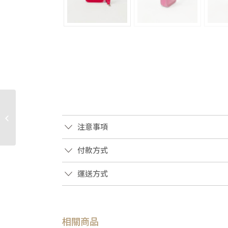
JY0198 CHANEL包包 桃
紅色羊皮Trendy cc下蓋
注意事項
手提風琴包A92236(板...
付款方式
運送方式
相關商品