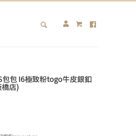
MES包包 I6極致粉togo牛皮銀釦
(板橋店)