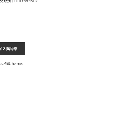
銀釦mini evelyne
加入購物車
es
標籤:
hermes