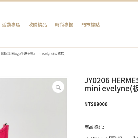
活動專區
收購精品
時尚專欄
門巿據點
 I6極致粉togo牛皮銀釦mini evelyne(板橋店)...
JY0206 HER
mini evelyne
NT$
99000
商品資訊: